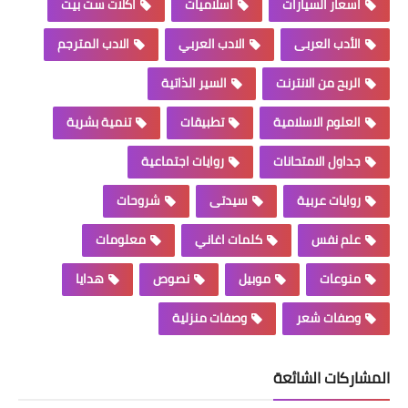
اسعار السيارات
اسلاميات
اكلات ست بيت
الأدب العربى
الادب العربي
الادب المترجم
الربح من الانترنت
السير الذاتية
العلوم الاسلامية
تطبيقات
تنمية بشرية
جداول الامتحانات
روايات اجتماعية
روايات عربية
سيدتى
شروحات
علم نفس
كلمات اغاني
معلومات
منوعات
موبيل
نصوص
هدايا
وصفات شعر
وصفات منزلية
المشاركات الشائعة