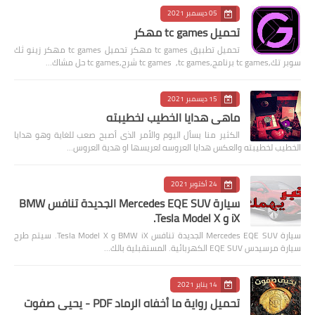
05 ديسمبر 2021
تحميل tc games مهكر
تحميل تطبيق tc games مهكر تحميل tc games مهكر زينو ثك
سوبر تك,tc games برنامج,tc games ,tc games شرح,tc games حل مشاك…
15 ديسمبر 2021
ماهى هدايا الخطيب لخطيبته
الكثير منا يسأل اليوم والأمر الذى أصبح صعب للغاية وهو هدايا
الخطيب لخطيبته والعكس هدايا العروسه لعريسها او هدية العروس…
24 أكتوبر 2021
سيارة Mercedes EQE SUV الجديدة تنافس BMW
iX و Tesla Model X.
سيارة Mercedes EQE SUV الجديدة تنافس BMW iX و Tesla Model X. سيتم طرح
سيارة مرسيدس EQE SUV الكهربائية. المستقبلية بالك…
14 يناير 2021
تحميل رواية ما أخفاه الرماد PDF - يحيى صفوت