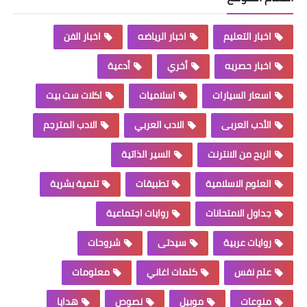
اخبار التعليم
اخبار الرياضه
اخبار الفن
اخبار حصريه
أخري
أدعية
اسعار السيارات
اسلاميات
اكلات ست بيت
الأدب العربى
الادب العربي
الادب المترجم
الربح من الانترنت
السير الذاتية
العلوم الاسلامية
تطبيقات
تنمية بشرية
جداول الامتحانات
روايات اجتماعية
روايات عربية
سيدتى
شروحات
علم نفس
كلمات اغاني
معلومات
منوعات
موبيل
نصوص
هدايا