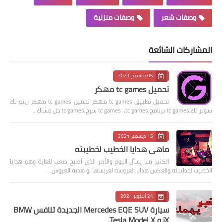
وصفات شعر
وصفات منزلية
المشاركات الشائعة
05 ديسمبر 2021
تحميل tc games مهكر
تحميل تطبيق tc games مهكر تحميل tc games مهكر زينو ثك
سوبر تك,tc games برنامج,tc games ,tc games شرح,tc games حل مشاك…
15 ديسمبر 2021
ماهى هدايا الخطيب لخطيبته
الكثير منا يسأل اليوم والأمر الذى أصبح صعب للغاية وهو هدايا
الخطيب لخطيبته والعكس هدايا العروسه لعريسها او هدية العروس…
24 أكتوبر 2021
سيارة Mercedes EQE SUV الجديدة تنافس BMW
iX و Tesla Model X.