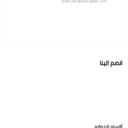
اكتب تعليق لتشجيع لنشر المذيد
انضم الينا
أقسام الموقع