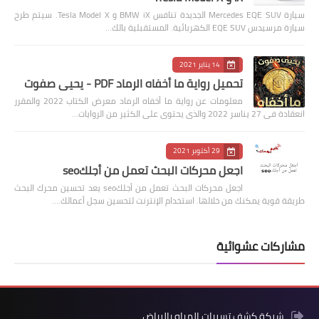
سيارة Mercedes EQE SUV الجديدة تنافس BMW iX و Tesla Model X. سيتم طرح
سيارة مرسيدس EQE SUV الكهربائية. المستقبلية بالك…
14 يناير 2021
تحميل رواية ما أخفاه الرماد PDF - يحيى صفوت
معلومات عن رواية ما أخفاه الرماد معرض الكتاب 2022 والمقرر
انعقادة فى 27 يناسر 2022 والذى يحتوى على الكثير من الروايات…
29 أكتوبر 2021
اجعل محركات البحث تعمل من أجلكseo
اجعل محركات البحث تعمل من أجلكseo يعد تحسين محرك البحث
طريقة قوية يمكنك من خلالها. استخدام الإنترنت لتحسين سجل أعمالك.…
مشاركات عشوائية
شركة كشف تسربات المياه بالرياض