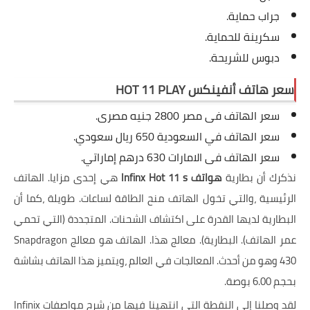
جراب حماية.
سكرينة للحماية.
دبوس للشريحة.
سعر هاتف أنفينكس HOT 11 PLAY
سعر الهاتف فى مصر 2800 جنيه مصرى.
سعر الهاتف في السعودية 650 ريال سعودي.
سعر الهاتف فى الامارات 630 درهم إماراتي.
نذكرك أن بطارية
هواتف Infinx Hot 11 s
هي إحدى مزايا. الهاتف
الرئيسية ،والتي تخول الهاتف منح الطاقة لساعات. طويلة ،كما أن
البطارية لديها القدرة على اكتشاف الشحنات. المتجددة (التي تحمي
عمر الهاتف). البطارية). معالج هذا. الهاتف هو معالج Snapdragon
430 وهو من أحدث. المعالجات في العالم ،ويتميز هذا الهاتف بشاشة
بحجم 6.00 بوصة.
لقد وصلنا إلى النقطة التي انتهينا فيها من شرح مواصفات Infinix