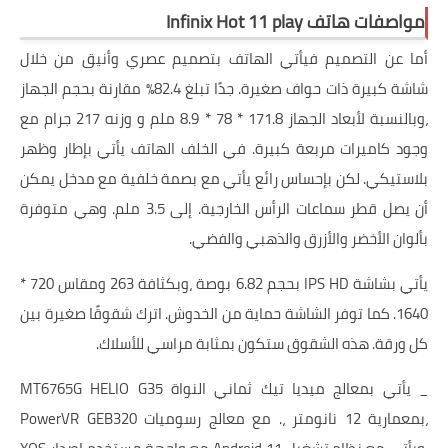
مواصفات هاتف Infinix Hot 11 play
أما عن التصميم فيأتي الهاتف بتصميم عصري وأنيق من خلال
شاشة كبيرة ذات حواف صغيرة. جدًا تبلغ 82.4٪ مقارنة بحجم الجهاز
،وبالنسبة لأبعاد الجهاز 171.8 * 78 * 8.9 ملم و وزنه 217 جرام مع
وجود كاميرات مربعة كبيرة. في الخلف الهاتف يأتي بإطار وظهر
بلاستيكي. لكن بإحساس رائع يأتي مع بصمة خلفية مع مدخل يمكن
أن يصل قطر سماعات الرأس الخارجية. إلى 3.5 ملم. وهي متوفرة
بألوان الأخضر والأزرق والذهبي والفضي.
يأتي بشاشة IPS HD بحجم 6.82 بوصة ،وبكثافة 263 ومقاس 720 *
1640. كما توفر الشاشة حماية من الخدوش. اترك شقوقًا صغيرة بين
كل ورقة. هذه الشقوق ستكون بمثابة مراسي للأسلاك.
_ يأتي بمعالج ميديا ​​تيك ثماني النواة MT6765G HELIO G35
،بمعمارية 12 نانومتر ،. مع معالج رسوميات PowerVR GEB320