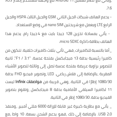
،ويأتي مع نظام تشغيل Android 11 مع واجهة مستخدم إصدار XOS
7.6.
- يدعم الهاتف شبكات الجيل الثاني GSM والجيل الثالث HSPA والجيل
الرابع LTE ويعمل مع شريحتين nano SIM في وضع الاستعداد.
- يأتي بمساحة تخزين 128 جيجا بايت مع 4 جيجا رام. يدعم هذا
الهاتف بطاقة ذاكرة micro SDXC.
_أما بالنسبة للكاميرات ،فهي تأتي بثلاث كاميرات خلفية. تتكون من
كاميرا رئيسية بدقة 13 ميجابكسل بفتحة عدسة. "F1 / 3.1". ثانية
للتصوير بزاوية عريضة بفتحة عدسة تصل. إلى وثالثة لتصوير الأشياء
المقربة ،بالإضافة إلى فلاش رباعي. LED ،وتصوير فيديو FHD بدقة
1080/30 إطارًا في الثانية. ،وهي قريبة من
مواصفات Infinix
ليست
11 لكاميرا السيلفي الأمامية بدقة 8 ميجابكسل ،وتقوم بتصوير
الفيديو بدقة. 1080/30 إطار في الثانية.
_ يأتي مع بطارية كبيرة غير قابلة للإزالة 6000 مللي أمبير. ،ومنفذ
USB 2.0. بالإضافة إلى ذلك ،فهو يدعم الشحن بسعة. 10 واط ،مع