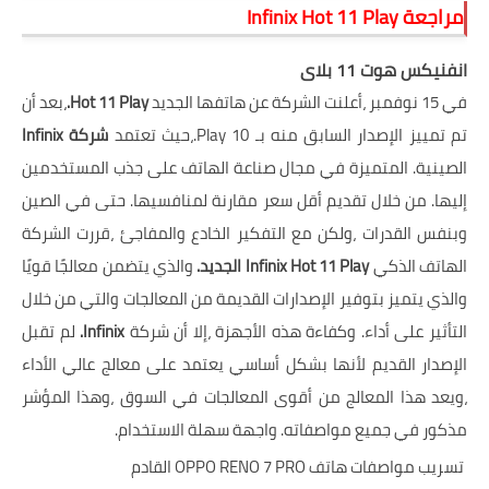
مراجعة Infinix Hot 11 Play
انفنيكس هوت 11 بلاى
في 15 نوفمبر ،أعلنت الشركة عن هاتفها الجديد
Hot 11 Play.
،بعد أن
تم تمييز الإصدار السابق منه بـ 10 Play.،حيث تعتمد
شركة Infinix
الصينية. المتميزة في مجال صناعة الهاتف على جذب المستخدمين
إليها. من خلال تقديم أقل سعر مقارنة لمنافسيها. حتى في الصين
وبنفس القدرات ،ولكن مع التفكير الخادع والمفاجئ ،قررت الشركة
الهاتف الذكي
Hot 11 Play الجديد.
Infinix
والذي يتضمن معالجًا قويًا
والذي يتميز بتوفير الإصدارات القديمة من المعالجات والتي من خلال
التأثير على أداء. وكفاءة هذه الأجهزة ،إلا أن شركة
Infinix.
لم تقبل
الإصدار القديم لأنها بشكل أساسي يعتمد على معالج عالي الأداء
،ويعد هذا المعالج من أقوى المعالجات في السوق ،وهذا المؤشر
مذكور في جميع مواصفاته. واجهة سهلة الاستخدام.
تسريب مواصفات هاتف OPPO RENO 7 PRO القادم