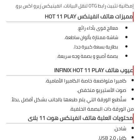
إمكانية تثبيت رابط OTG لنقل البيانات. انفينيكس زيرو اكس برو.
مميزات هاتف انفينكس HOT 11 PLAY
معالج قوى بأداء رائع.
شاشة ممتازة بألوان ساطعة.
بطارية بسعة كبيرة جدا.
بصمة أصبع و بصمة وجه سريعة.
عيوب هاتف INFINIX HOT 11 PLAY
كاميرا متواضعة خاصة الكاميرا الأمامية.
صوت الأستيريو منخفض.
ستُطبع الورقة التي يتم طبعها بالجانب بشكل أفضل ،بدلاً
من الورقة ذات البصمة الخلفية.
محتويات العلبة هاتف انفينكس هوت 11 بلاى
شاحن.
كابل USB 2.0.