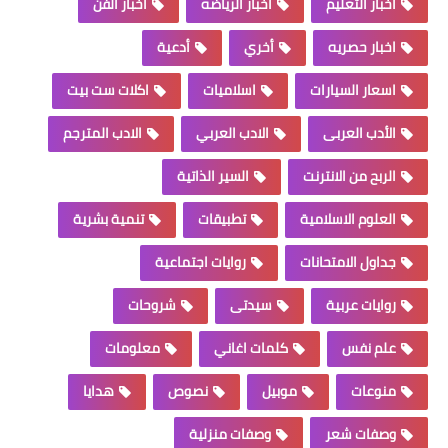
اخبار التعليم
اخبار الرياضه
اخبار الفن
اخبار حصريه
أخري
أدعية
اسعار السيارات
اسلاميات
اكلات ست بيت
الأدب العربى
الادب العربي
الادب المترجم
الربح من الانترنت
السير الذاتية
العلوم الاسلامية
تطبيقات
تنمية بشرية
جداول الامتحانات
روايات اجتماعية
روايات عربية
سيدتى
شروحات
علم نفس
كلمات اغاني
معلومات
منوعات
موبيل
نصوص
هدايا
وصفات شعر
وصفات منزلية