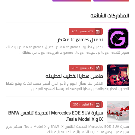
المشاركات الشائعة
05 ديسمبر 2021
تحميل tc games مهكر
تحميل تطبيق tc games مهكر تحميل tc games مهكر زينو ثك
سوبر تك,tc games برنامج,tc games ,tc games شرح,tc games حل مشاك…
15 ديسمبر 2021
ماهى هدايا الخطيب لخطيبته
الكثير منا يسأل اليوم والأمر الذى أصبح صعب للغاية وهو هدايا
الخطيب لخطيبته والعكس هدايا العروسه لعريسها او هدية العروس…
24 أكتوبر 2021
سيارة Mercedes EQE SUV الجديدة تنافس BMW
iX و Tesla Model X.
سيارة Mercedes EQE SUV الجديدة تنافس BMW iX و Tesla Model X. سيتم طرح
سيارة مرسيدس EQE SUV الكهربائية. المستقبلية بالك…