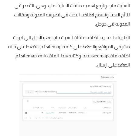
السايت ماب وترجع اهميه ملفات السايت ماب وهي. التصدر في
نتائج البحث وتسمح لعناكب البحث في فهرسه المدونه ومقالات
المدونه في جوجل.
الطريقه الصحيه لاضافه ملفات السيت ماب وهو الدخل الي ادوات
مشرفي المواقع والضغط علي كلمه sitemap ثم. الضغط علي خانه
اضافه ملفsieemapجديد وكتابه هذا. الملف /sitemap.xml ثم
الضغط علي ارسال.