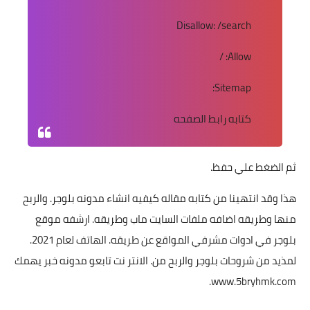
Disallow: /search
Allow: /
Sitemap:
كتابه رابط الصفحه
ثم الضغط علي حفظ.
هذا وقد انتهينا من كتابه مقاله كيفيه انشاء مدونه بلوجر. والربح
منها وطريقه اضافه ملفات السايت ماب وطريقه. ارشفه موقع
بلوجر في ادوات مشرفي المواقع عن طريقه. الهاتف لعام 2021.
لمذيد من شروحات بلوجر والربح من. الانتر نت تابعو مدونه خبر يهمك
.
www.5bryhmk.com